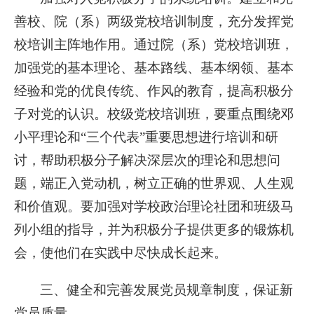
善校、院（系）两级党校培训制度，充分发挥党
校培训主阵地作用。通过院（系）党校培训班，
加强党的基本理论、基本路线、基本纲领、基本
经验和党的优良传统、作风的教育，提高积极分
子对党的认识。校级党校培训班，要重点围绕邓
小平理论和“三个代表”重要思想进行培训和研
讨，帮助积极分子解决深层次的理论和思想问
题，端正入党动机，树立正确的世界观、人生观
和价值观。要加强对学校政治理论社团和班级马
列小组的指导，并为积极分子提供更多的锻炼机
会，使他们在实践中尽快成长起来。
三、健全和完善发展党员规章制度，保证新
党员质量