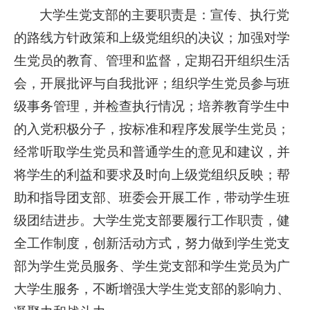
大学生党支部的主要职责是：宣传、执行党
的路线方针政策和上级党组织的决议；加强对学
生党员的教育、管理和监督，定期召开组织生活
会，开展批评与自我批评；组织学生党员参与班
级事务管理，并检查执行情况；培养教育学生中
的入党积极分子，按标准和程序发展学生党员；
经常听取学生党员和普通学生的意见和建议，并
将学生的利益和要求及时向上级党组织反映；帮
助和指导团支部、班委会开展工作，带动学生班
级团结进步。大学生党支部要履行工作职责，健
全工作制度，创新活动方式，努力做到学生党支
部为学生党员服务、学生党支部和学生党员为广
大学生服务，不断增强大学生党支部的影响力、