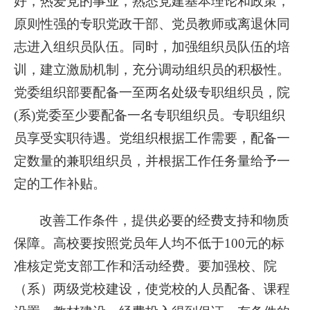
好，热爱党的事业，熟悉党建基本理论和政策，
原则性强的专职党政干部、党员教师或离退休同
志进入组织员队伍。同时，加强组织员队伍的培
训，建立激励机制，充分调动组织员的积极性。
党委组织部要配备一至两名处级专职组织员，院
(系)党委至少要配备一名专职组织员。专职组织
员享受实职待遇。党组织根据工作需要，配备一
定数量的兼职组织员，并根据工作任务量给予一
定的工作补贴。
改善工作条件，提供必要的经费支持和物质
保障。高校要按照党员年人均不低于100元的标
准核定党支部工作和活动经费。要加强校、院
（系）两级党校建设，使党校的人员配备、课程