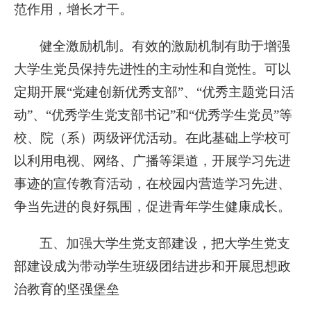
范作用，增长才干。
健全激励机制。有效的激励机制有助于增强
大学生党员保持先进性的主动性和自觉性。可以
定期开展“党建创新优秀支部”、“优秀主题党日活
动”、“优秀学生党支部书记”和“优秀学生党员”等
校、院（系）两级评优活动。在此基础上学校可
以利用电视、网络、广播等渠道，开展学习先进
事迹的宣传教育活动，在校园内营造学习先进、
争当先进的良好氛围，促进青年学生健康成长。
五、加强大学生党支部建设，把大学生党支
部建设成为带动学生班级团结进步和开展思想政
治教育的坚强堡垒