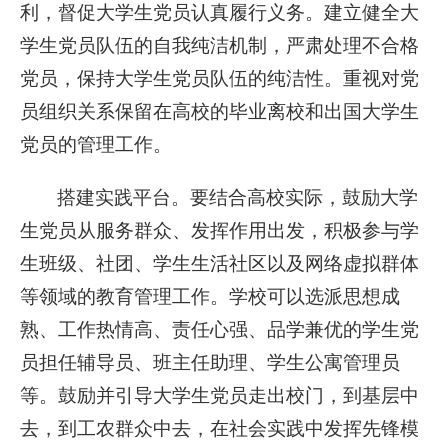
利，督促大学生党员认真履行义务。建立健全大
学生党员队伍的自我纯洁机制，严肃处理不合格
党员，保持大学生党员队伍的纯洁性。重视对党
员组织关系保留在高校的毕业离校和出国大学生
党员的管理工作。
搭建实践平台。要结合高校实际，鼓励大学
生党员从服务群众、发挥作用出发，积极参与学
生班级、社团、学生生活社区以及网络虚拟群体
等领域的教育管理工作。学校可以选派思想成
熟、工作热情高、责任心强、品学兼优的学生党
员担任辅导员、班主任助理、学生公寓管理员
等。鼓励并引导大学生党员走出校门，到基层中
去，到工农群众中去，在社会实践中发挥先锋模