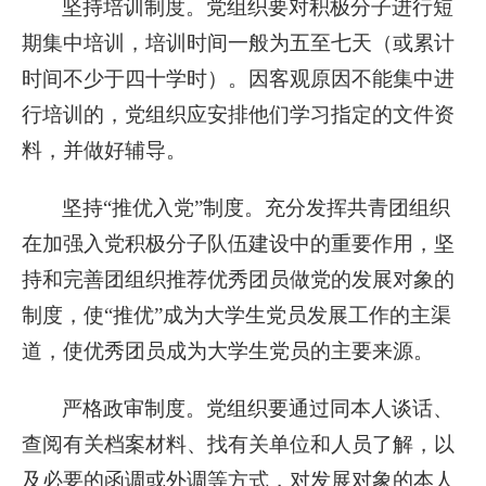
坚持培训制度。党组织要对积极分子进行短
期集中培训，培训时间一般为五至七天（或累计
时间不少于四十学时）。因客观原因不能集中进
行培训的，党组织应安排他们学习指定的文件资
料，并做好辅导。
坚持“推优入党”制度。充分发挥共青团组织
在加强入党积极分子队伍建设中的重要作用，坚
持和完善团组织推荐优秀团员做党的发展对象的
制度，使“推优”成为大学生党员发展工作的主渠
道，使优秀团员成为大学生党员的主要来源。
严格政审制度。党组织要通过同本人谈话、
查阅有关档案材料、找有关单位和人员了解，以
及必要的函调或外调等方式，对发展对象的本人